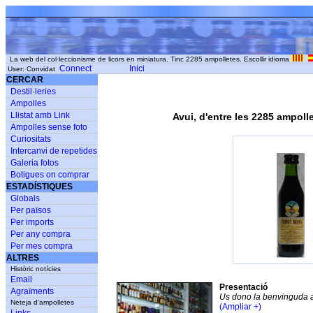
La web del col·leccionisme de licors en miniatura. Tinc 2285 ampolletes. Escollir idioma
Connect
Inici
User: Convidat
CERCAR
Destil·leries
Ampolles
Llistat amb Link
Avui, d'entre les 2285 ampoll
Ampolles sense foto
Curiositats
Intercanvi de repetides
Galeria fotos
Botigues on comprar
ESTADÍSTIQUES
Globals
Per països
Per imports
Per any compra
Per mes compra
ALTRES
Històric notícies
Email
Presentació
Agraïments
Us dono la benvinguda 
Neteja d'ampolletes
(Ampliar +)