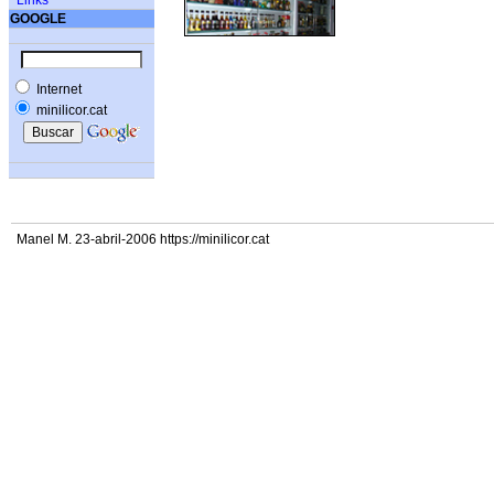
Links
GOOGLE
Internet
minilicor.cat
Manel M. 23-abril-2006 https://minilicor.cat