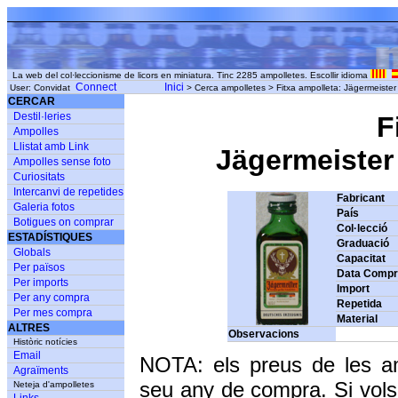
La web del col·leccionisme de licors en miniatura. Tinc 2285 ampolletes. Escollir idioma
Connect
Inici
User: Convidat
> Cerca ampolletes > Fitxa ampolleta: Jägermeister
CERCAR
Destil·leries
F
Ampolles
Llistat amb Link
Jägermeister 
Ampolles sense foto
Curiositats
Intercanvi de repetides
Fabricant
Galeria fotos
País
Botigues on comprar
Col·lecció
ESTADÍSTIQUES
Graduació
Globals
Capacitat
Per països
Data Comp
Per imports
Import
Per any compra
Repetida
Per mes compra
Material
ALTRES
Observacions
Històric notícies
Email
NOTA: els preus de les a
Agraïments
seu any de compra. Si vols
Neteja d'ampolletes