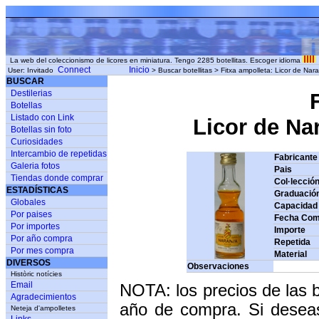
La web del coleccionismo de licores en miniatura. Tengo 2285 botellitas. Escoger idioma
Connect
Inicio
User: Invitado
> Buscar botellitas > Fitxa ampolleta: Licor de 
BUSCAR
Destilerias
Botellas
Listado con Link
Licor de Na
Botellas sin foto
Curiosidades
Intercambio de repetidas
Fabricante
Galeria fotos
Pais
Tiendas donde comprar
Col·lecció
ESTADÍSTICAS
Graduació
Globales
Capacidad
Por paises
Fecha Com
Por importes
Importe
Por año compra
Repetida
Por mes compra
Material
DIVERSOS
Observaciones
Històric notícies
Email
NOTA: los precios de las 
Agradecimientos
año de compra. Si deseas
Neteja d'ampolletes