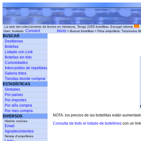
La web del coleccionismo de licores en miniatura. Tengo 2285 botellitas. Escoger idioma
Connect
Inicio
User: Invitado
> Buscar botellitas > Fitxa ampolleta: Tresnovice 
BUSCAR
Destilerias
Botellas
Listado con Link
Botellas sin foto
Curiosidades
Intercambio de repetidas
Galeria fotos
Tiendas donde comprar
ESTADÍSTICAS
Globales
Por paises
Por importes
Por año compra
Por mes compra
NOTA: los precios de las botellitas están aumentad
DIVERSOS
Històric notícies
Consulta de todo el listado de botellines
con un link
Email
Agradecimientos
Neteja d'ampolletes