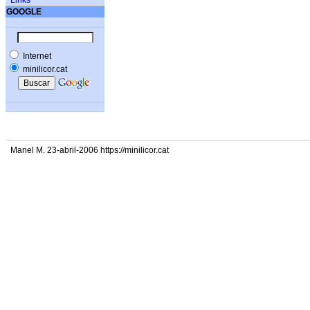
Links
GOOGLE
Internet
minilicor.cat
Manel M. 23-abril-2006 https://minilicor.cat