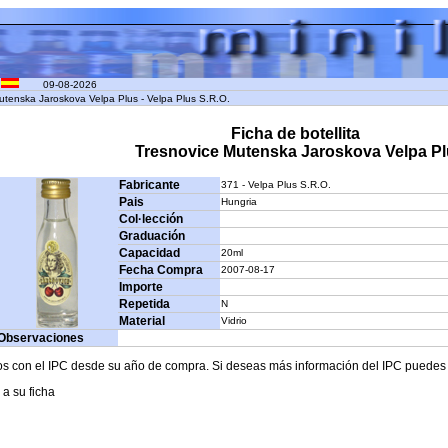
09-08-2026
Mutenska Jaroskova Velpa Plus - Velpa Plus S.R.O.
Ficha de botellita
Tresnovice Mutenska Jaroskova Velpa Pl
Fabricante
371 - Velpa Plus S.R.O.
Pais
Hungria
Col·lección
Graduación
Capacidad
20ml
Fecha Compra
2007-08-17
Importe
Repetida
N
Material
Vidrio
Observaciones
os con el IPC desde su año de compra. Si deseas más información del IPC puedes c
 a su ficha