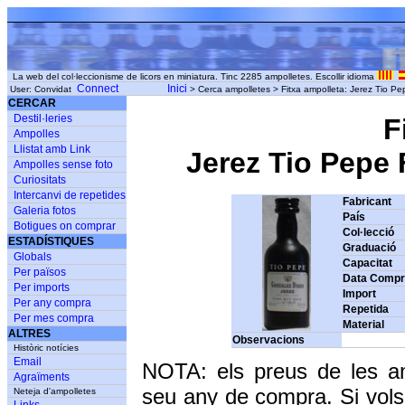
La web del col·leccionisme de licors en miniatura. Tinc 2285 ampolletes. Escollir idioma
Connect
Inici
User: Convidat
> Cerca ampolletes > Fitxa ampolleta: Jerez Tio 
CERCAR
Destil·leries
F
Ampolles
Llistat amb Link
Jerez Tio Pepe 
Ampolles sense foto
Curiositats
Intercanvi de repetides
Fabricant
Galeria fotos
País
Botigues on comprar
Col·lecció
ESTADÍSTIQUES
Graduació
Globals
Capacitat
Per països
Data Comp
Per imports
Import
Per any compra
Repetida
Per mes compra
Material
ALTRES
Observacions
Històric notícies
Email
NOTA: els preus de les a
Agraïments
seu any de compra. Si vols
Neteja d'ampolletes