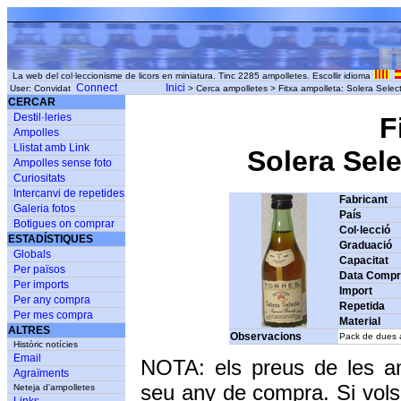
La web del col·leccionisme de licors en miniatura. Tinc 2285 ampolletes. Escollir idioma
Connect
Inici
User: Convidat
> Cerca ampolletes > Fitxa ampolleta: Solera Select
CERCAR
Destil·leries
F
Ampolles
Llistat amb Link
Solera Sele
Ampolles sense foto
Curiositats
Intercanvi de repetides
Fabricant
Galeria fotos
País
Botigues on comprar
Col·lecció
ESTADÍSTIQUES
Graduació
Globals
Capacitat
Per països
Data Comp
Per imports
Import
Per any compra
Repetida
Per mes compra
Material
ALTRES
Observacions
Pack de dues 
Històric notícies
Email
NOTA: els preus de les a
Agraïments
seu any de compra. Si vols
Neteja d'ampolletes