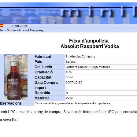
08-08-2026
pberri Vodka - Absolut Company
Fitxa d'ampolleta
Absolut Raspberri Vodka
Fabricant
3 - Absolut Company
País
Suïssa
Col·lecció
Distillers Choice 3 Caja Metalica
Graduació
40%
Capacitat
50ml
Data Compra
2007-12-25
Import
Repetida
N
Material
Vidre
bservacions
Caixa metàl·lica guarnida amb etiquetes d´ampolletes.
b l'IPC des del seu any de compra. Si vols més informació de l'IPC pots consultar l
a seva fitxa.