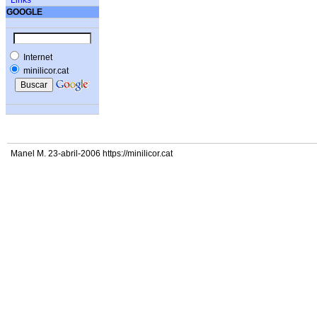
Links
GOOGLE
Internet
minilicor.cat
Manel M. 23-abril-2006 https://minilicor.cat