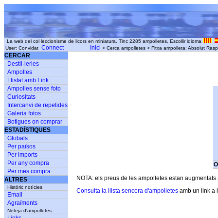
La web del col·leccionisme de licors en miniatura. Tinc 2285 ampolletes. Escollir idioma
Connect
Inici
User: Convidat
> Cerca ampolletes > Fitxa ampolleta: Absolut Ras
CERCAR
Destil·leries
Ampolles
Llistat amb Link
Ampolles sense foto
Curiositats
Intercanvi de repetides
Galeria fotos
Botigues on comprar
ESTADÍSTIQUES
Globals
Per països
Per imports
Per any compra
O
Per mes compra
NOTA: els preus de les ampolletes estan augmentats am
ALTRES
Històric notícies
Consulta la llista sencera d'ampolletes
amb un link a l
Email
Agraïments
Neteja d'ampolletes