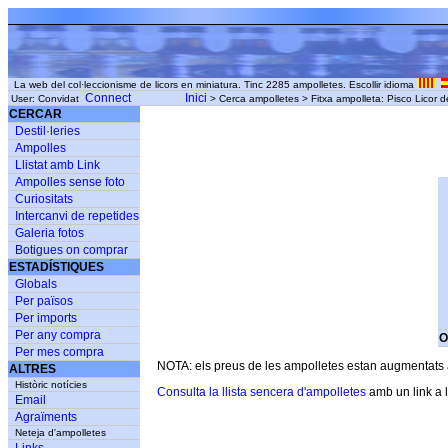
La web del col·leccionisme de licors en miniatura. Tinc 2285 ampolletes. Escollir idioma
Connect
Inici
User: Convidat
> Cerca ampolletes > Fitxa ampolleta: Pisco Licor
CERCAR
Destil·leries
Ampolles
Llistat amb Link
Ampolles sense foto
Curiositats
Intercanvi de repetides
Galeria fotos
Botigues on comprar
ESTADÍSTIQUES
Globals
Per països
Per imports
Per any compra
O
Per mes compra
NOTA: els preus de les ampolletes estan augmentats am
ALTRES
Històric notícies
Consulta la llista sencera d'ampolletes
amb un link a l
Email
Agraïments
Neteja d'ampolletes