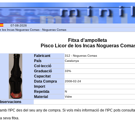
07-08-2026
 de los Incas Nogueras Comas - Nogueras Comas
Fitxa d'ampolleta
Pisco Licor de los Incas Nogueras Coma
Fabricant
312 - Nogueras Comas
País
Catalunya
Col·lecció
Graduació
33%
Capacitat
Data Compra
2008-02-24
Import
Repetida
N
Material
Vidre
bservacions
b l'IPC des del seu any de compra. Si vols més informació de l'IPC pots consultar l
a seva fitxa.