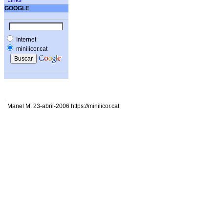
Links
GOOGLE
Internet
minilicor.cat
Manel M. 23-abril-2006 https://minilicor.cat