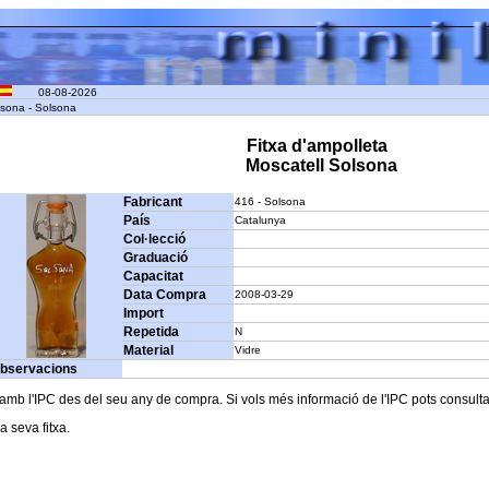
08-08-2026
lsona - Solsona
Fitxa d'ampolleta
Moscatell Solsona
Fabricant
416 - Solsona
País
Catalunya
Col·lecció
Graduació
Capacitat
Data Compra
2008-03-29
Import
Repetida
N
Material
Vidre
bservacions
b l'IPC des del seu any de compra. Si vols més informació de l'IPC pots consultar l
a seva fitxa.