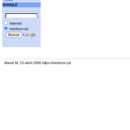
Links
GOOGLE
Internet
minilicor.cat
Manel M. 23-abril-2006 https://minilicor.cat