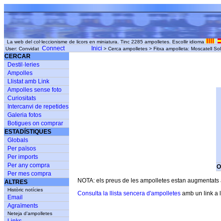
La web del col·leccionisme de licors en miniatura. Tinc 2285 ampolletes. Escollir idioma
Connect
Inici
User: Convidat
> Cerca ampolletes > Fitxa ampolleta: Moscatell So
CERCAR
Destil·leries
Ampolles
Llistat amb Link
Ampolles sense foto
Curiositats
Intercanvi de repetides
Galeria fotos
Botigues on comprar
ESTADÍSTIQUES
Globals
Per països
Per imports
Per any compra
O
Per mes compra
NOTA: els preus de les ampolletes estan augmentats am
ALTRES
Històric notícies
Consulta la llista sencera d'ampolletes
amb un link a l
Email
Agraïments
Neteja d'ampolletes