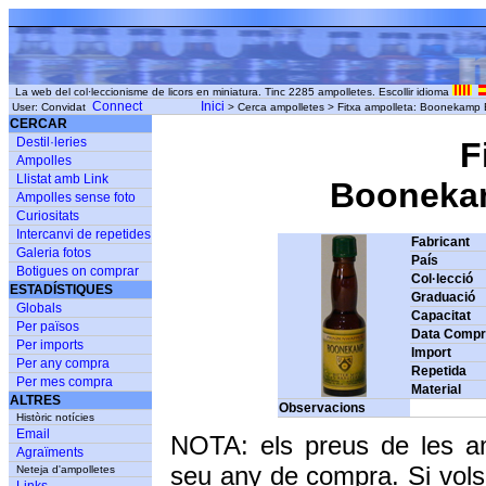
La web del col·leccionisme de licors en miniatura. Tinc 2285 ampolletes. Escollir idioma
Connect
Inici
User: Convidat
> Cerca ampolletes > Fitxa ampolleta: Boonekamp B
CERCAR
Destil·leries
F
Ampolles
Llistat amb Link
Boonekamp
Ampolles sense foto
Curiositats
Intercanvi de repetides
Fabricant
Galeria fotos
País
Botigues on comprar
Col·lecció
ESTADÍSTIQUES
Graduació
Globals
Capacitat
Per països
Data Comp
Per imports
Import
Per any compra
Repetida
Per mes compra
Material
ALTRES
Observacions
Històric notícies
Email
NOTA: els preus de les a
Agraïments
seu any de compra. Si vols
Neteja d'ampolletes