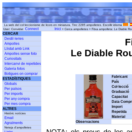
La web del col·leccionisme de licors en miniatura. Tinc 2285 ampolletes. Escollir idioma
Connect
Inici
User: Convidat
> Cerca ampolletes > Fitxa ampolleta: Le Diable
CERCAR
Destil·leries
F
Ampolles
Llistat amb Link
Le Diable Ro
Ampolles sense foto
Curiositats
Intercanvi de repetides
Galeria fotos
Botigues on comprar
Fabricant
ESTADÍSTIQUES
País
Globals
Col·lecció
Per països
Graduació
Per imports
Capacitat
Per any compra
Data Comp
Per mes compra
Import
ALTRES
Repetida
Històric notícies
Material
Email
Observacions
Agraïments
Neteja d'ampolletes
NOTA: els preus de les a