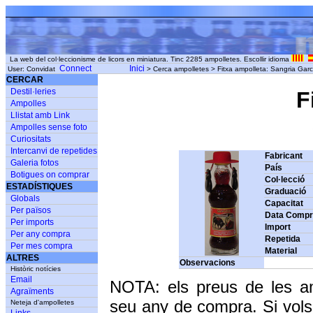
La web del col·leccionisme de licors en miniatura. Tinc 2285 ampolletes. Escollir idioma
Connect
Inici
User: Convidat
> Cerca ampolletes > Fitxa ampolleta: Sangria Gar
CERCAR
Destil·leries
F
Ampolles
Llistat amb Link
S
Ampolles sense foto
Curiositats
Intercanvi de repetides
Fabricant
Galeria fotos
País
Botigues on comprar
Col·lecció
ESTADÍSTIQUES
Graduació
Globals
Capacitat
Per països
Data Comp
Per imports
Import
Per any compra
Repetida
Per mes compra
Material
ALTRES
Observacions
Històric notícies
Email
NOTA: els preus de les a
Agraïments
seu any de compra. Si vols
Neteja d'ampolletes