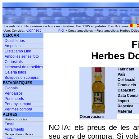
La web del col·leccionisme de licors en miniatura. Tinc 2285 ampolletes. Escollir idioma
Connect
Inici
User: Convidat
> Cerca ampolletes > Fitxa ampolleta: Herbes Dolces
CERCAR
Destil·leries
F
Ampolles
Llistat amb Link
Herbes Dol
Ampolles sense foto
Curiositats
Intercanvi de repetides
Fabricant
Galeria fotos
País
Botigues on comprar
Col·lecció
ESTADÍSTIQUES
Graduació
Globals
Capacitat
Per països
Data Comp
Per imports
Import
Per any compra
Repetida
Per mes compra
Material
ALTRES
Observacions
Històric notícies
Email
NOTA: els preus de les a
Agraïments
seu any de compra. Si vols
Neteja d'ampolletes