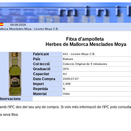
09-08-2026
allorca Mesclades Moya - Licores Moya C.B.
Fitxa d'ampolleta
Herbes de Mallorca Mesclades Moya
Fabricant
441 - Licores Moya C.B.
País
Balears
Col·lecció
Coleccio Original de 5 miniatures
Graduació
30%
Capacitat
4cl
Data Compra
2008-07-07
Import
1,86€
Repetida
N
Material
Vidre
bservacions
b l'IPC des del seu any de compra. Si vols més informació de l'IPC pots consultar l
a seva fitxa.