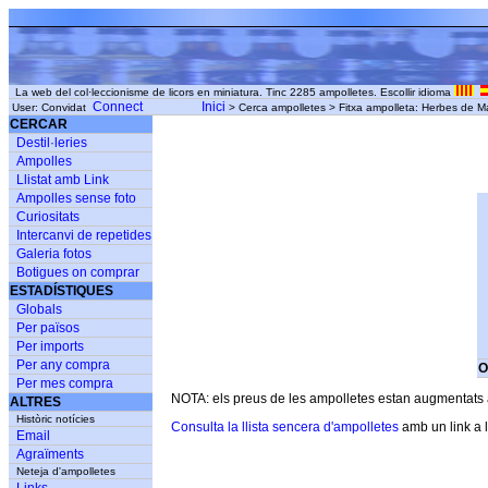
La web del col·leccionisme de licors en miniatura. Tinc 2285 ampolletes. Escollir idioma
Connect
Inici
User: Convidat
> Cerca ampolletes > Fitxa ampolleta: Herbes de M
CERCAR
Destil·leries
Ampolles
Llistat amb Link
Ampolles sense foto
Curiositats
Intercanvi de repetides
Galeria fotos
Botigues on comprar
ESTADÍSTIQUES
Globals
Per països
Per imports
Per any compra
O
Per mes compra
NOTA: els preus de les ampolletes estan augmentats am
ALTRES
Històric notícies
Consulta la llista sencera d'ampolletes
amb un link a l
Email
Agraïments
Neteja d'ampolletes