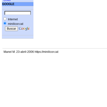
Links
GOOGLE
Internet
minilicor.cat
Manel M. 23-abril-2006 https://minilicor.cat