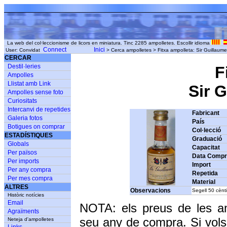
La web del col·leccionisme de licors en miniatura. Tinc 2285 ampolletes. Escollir idioma
Connect
Inici
User: Convidat
> Cerca ampolletes > Fitxa ampolleta: Sir Guillaume 
CERCAR
Destil·leries
F
Ampolles
Llistat amb Link
Sir G
Ampolles sense foto
Curiositats
Intercanvi de repetides
Fabricant
Galeria fotos
País
Botigues on comprar
Col·lecció
ESTADÍSTIQUES
Graduació
Globals
Capacitat
Per països
Data Comp
Per imports
Import
Per any compra
Repetida
Per mes compra
Material
ALTRES
Observacions
Segell 50 cènt
Històric notícies
Email
NOTA: els preus de les a
Agraïments
seu any de compra. Si vols
Neteja d'ampolletes