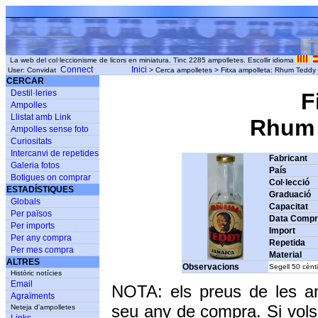
La web del col·leccionisme de licors en miniatura. Tinc 2285 ampolletes. Escollir idioma
Connect
Inici
User: Convidat
> Cerca ampolletes > Fitxa ampolleta: Rhum Teddy 
CERCAR
Destil·leries
F
Ampolles
Llistat amb Link
Rhum T
Ampolles sense foto
Curiositats
Intercanvi de repetides
Fabricant
Galeria fotos
País
Botigues on comprar
Col·lecció
ESTADÍSTIQUES
Graduació
Globals
Capacitat
Per països
Data Comp
Per imports
Import
Per any compra
Repetida
Per mes compra
Material
ALTRES
Observacions
Segell 50 cènt
Històric notícies
Email
NOTA: els preus de les a
Agraïments
seu any de compra. Si vols
Neteja d'ampolletes