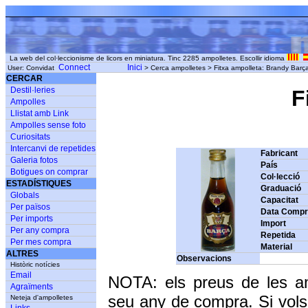
La web del col·leccionisme de licors en miniatura. Tinc 2285 ampolletes. Escollir idioma
Connect
Inici
User: Convidat
> Cerca ampolletes > Fitxa ampolleta: Brandy Barç
CERCAR
Destil·leries
F
Ampolles
Llistat amb Link
Ampolles sense foto
Curiositats
Intercanvi de repetides
Fabricant
Galeria fotos
País
Botigues on comprar
Col·lecció
ESTADÍSTIQUES
Graduació
Globals
Capacitat
Per països
Data Comp
Per imports
Import
Per any compra
Repetida
Per mes compra
Material
ALTRES
Observacions
Històric notícies
Email
NOTA: els preus de les a
Agraïments
seu any de compra. Si vols
Neteja d'ampolletes