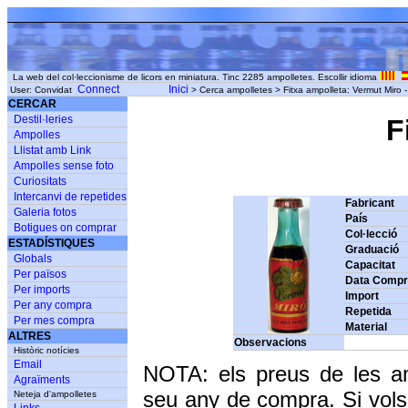
La web del col·leccionisme de licors en miniatura. Tinc 2285 ampolletes. Escollir idioma
Connect
Inici
User: Convidat
> Cerca ampolletes > Fitxa ampolleta: Vermut Miro 
CERCAR
Destil·leries
F
Ampolles
Llistat amb Link
Ampolles sense foto
Curiositats
Intercanvi de repetides
Fabricant
Galeria fotos
País
Botigues on comprar
Col·lecció
ESTADÍSTIQUES
Graduació
Globals
Capacitat
Per països
Data Comp
Per imports
Import
Per any compra
Repetida
Per mes compra
Material
ALTRES
Observacions
Històric notícies
Email
NOTA: els preus de les a
Agraïments
seu any de compra. Si vols
Neteja d'ampolletes