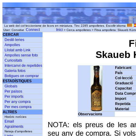
La web del col·leccionisme de licors en miniatura. Tinc 2285 ampolletes. Escollir idioma
Connect
Inici
User: Convidat
> Cerca ampolletes > Fitxa ampolleta: Skaueb Kümme
CERCAR
Destil·leries
F
Ampolles
Llistat amb Link
Skaueb K
Ampolles sense foto
Curiositats
Intercanvi de repetides
Fabricant
Galeria fotos
País
Botigues on comprar
Col·lecció
ESTADÍSTIQUES
Graduació
Globals
Capacitat
Per països
Data Comp
Per imports
Import
Per any compra
Repetida
Per mes compra
Material
ALTRES
Observacions
Històric notícies
Email
NOTA: els preus de les a
Agraïments
seu any de compra. Si vols
Neteja d'ampolletes