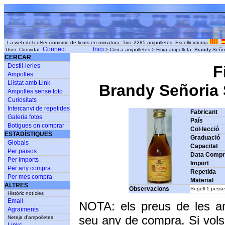
La web del col·leccionisme de licors en miniatura. Tinc 2285 ampolletes. Escollir idioma
Connect
Inici
User: Convidat
> Cerca ampolletes > Fitxa ampolleta: Brandy Señoria
CERCAR
Destil·leries
F
Ampolles
Llistat amb Link
Brandy Señoria S
Ampolles sense foto
Curiositats
Intercanvi de repetides
Fabricant
Galeria fotos
País
Botigues on comprar
Col·lecció
ESTADÍSTIQUES
Graduació
Globals
Capacitat
Per països
Data Comp
Per imports
Import
Per any compra
Repetida
Per mes compra
Material
ALTRES
Observacions
Segell 1 pesse
Històric notícies
Email
NOTA: els preus de les a
Agraïments
seu any de compra. Si vols
Neteja d'ampolletes