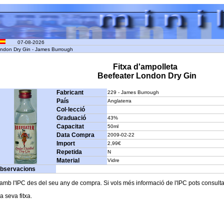
07-08-2026
ondon Dry Gin - James Burrough
Fitxa d'ampolleta
Beefeater London Dry Gin
Fabricant
229 - James Burrough
País
Anglaterra
Col·lecció
Graduació
43%
Capacitat
50ml
Data Compra
2009-02-22
Import
2,99€
Repetida
N
Material
Vidre
bservacions
b l'IPC des del seu any de compra. Si vols més informació de l'IPC pots consultar l
a seva fitxa.