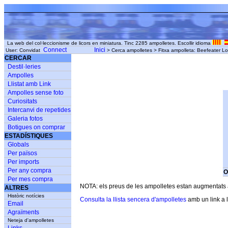
La web del col·leccionisme de licors en miniatura. Tinc 2285 ampolletes. Escollir idioma
Connect
Inici
User: Convidat
> Cerca ampolletes > Fitxa ampolleta: Beefeater L
CERCAR
Destil·leries
Ampolles
Llistat amb Link
Ampolles sense foto
Curiositats
Intercanvi de repetides
Galeria fotos
Botigues on comprar
ESTADÍSTIQUES
Globals
Per països
Per imports
Per any compra
O
Per mes compra
NOTA: els preus de les ampolletes estan augmentats am
ALTRES
Històric notícies
Consulta la llista sencera d'ampolletes
amb un link a l
Email
Agraïments
Neteja d'ampolletes