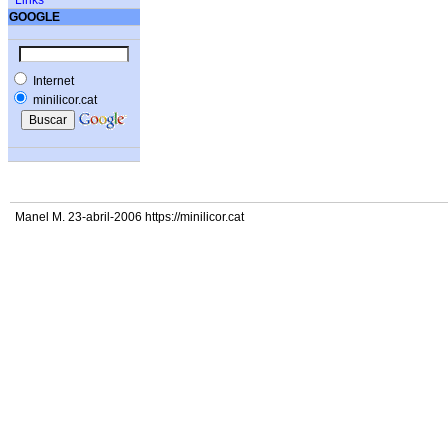
Links
GOOGLE
Internet
minilicor.cat
Manel M. 23-abril-2006 https://minilicor.cat