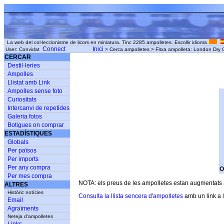
La web del col·leccionisme de licors en miniatura. Tinc 2285 ampolletes. Escollir idioma
Connect
Inici
User: Convidat
> Cerca ampolletes > Fitxa ampolleta: London Dry Gi
CERCAR
Destil·leries
Ampolles
Llistat amb Link
Ampolles sense foto
Curiositats
Intercanvi de repetides
Galeria fotos
Botigues on comprar
ESTADÍSTIQUES
Globals
Per països
Per imports
Per any compra
O
Per mes compra
NOTA: els preus de les ampolletes estan augmentats am
ALTRES
Històric notícies
Consulta la llista sencera d'ampolletes
amb un link a l
Email
Agraïments
Neteja d'ampolletes