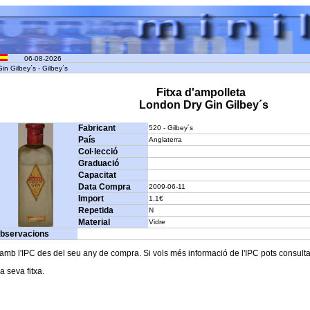
06-08-2026
n Gilbey´s - Gilbey´s
Fitxa d'ampolleta
London Dry Gin Gilbey´s
Fabricant
520 - Gilbey´s
País
Anglaterra
Col·lecció
Graduació
Capacitat
Data Compra
2009-06-11
Import
1,1€
Repetida
N
Material
Vidre
bservacions
b l'IPC des del seu any de compra. Si vols més informació de l'IPC pots consultar l
a seva fitxa.