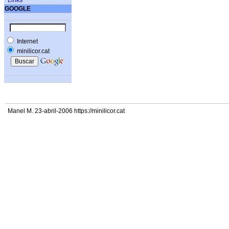
Links
GOOGLE
Internet
minilicor.cat
Manel M. 23-abril-2006 https://minilicor.cat