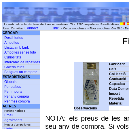
La web del col·leccionisme de licors en miniatura. Tinc 2285 ampolletes. Escollir idioma
Connect
Inici
User: Convidat
> Cerca ampolletes > Fitxa ampolleta: Gin Giró - Des
CERCAR
Destil·leries
F
Ampolles
Llistat amb Link
Ampolles sense foto
Curiositats
Intercanvi de repetides
Fabricant
Galeria fotos
País
Botigues on comprar
Col·lecció
ESTADÍSTIQUES
Graduació
Globals
Capacitat
Per països
Data Comp
Per imports
Import
Per any compra
Repetida
Per mes compra
Material
ALTRES
Observacions
Històric notícies
Email
NOTA: els preus de les a
Agraïments
seu any de compra. Si vols
Neteja d'ampolletes