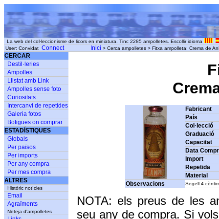
La web del col·leccionisme de licors en miniatura. Tinc 2285 ampolletes. Escollir idioma
Connect
Inici
User: Convidat
> Cerca ampolletes > Fitxa ampolleta: Crema de 
CERCAR
Destil·leries
F
Ampolles
Llistat amb Link
Crema 
Ampolles sense foto
Curiositats
Intercanvi de repetides
Fabricant
Galeria fotos
País
Botigues on comprar
Col·lecció
ESTADÍSTIQUES
Graduació
Globals
Capacitat
Per països
Data Comp
Per imports
Import
Per any compra
Repetida
Per mes compra
Material
ALTRES
Observacions
Segell 4 cènti
Històric notícies
Email
NOTA: els preus de les a
Agraïments
seu any de compra. Si vols
Neteja d'ampolletes