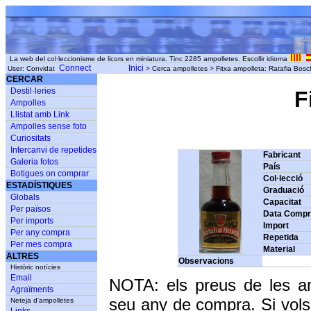
La web del col·leccionisme de licors en miniatura. Tinc 2285 ampolletes. Escollir idioma
Connect
Inici
User: Convidat
> Cerca ampolletes > Fitxa ampolleta: Ratafia Bosc
CERCAR
Destil·leries
F
Ampolles
Llistat amb Link
Ampolles sense foto
Curiositats
Intercanvi de repetides
Fabricant
Galeria fotos
País
Botigues on comprar
Col·lecció
ESTADÍSTIQUES
Graduació
Globals
Capacitat
Per països
Data Comp
Per imports
Import
Per any compra
Repetida
Per mes compra
Material
ALTRES
Observacions
Històric notícies
Email
NOTA: els preus de les a
Agraïments
seu any de compra. Si vols
Neteja d'ampolletes