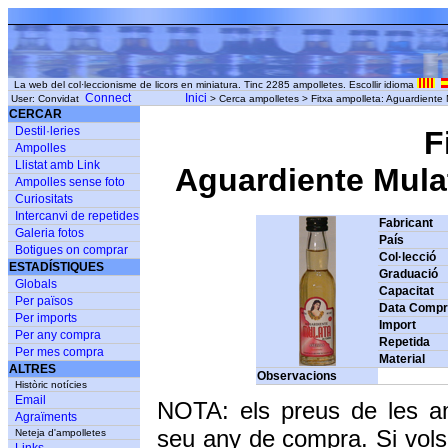
La web del col·leccionisme de licors en miniatura. Tinc 2285 ampolletes. Escollir idioma
Connect
Inici
User: Convidat
> Cerca ampolletes > Fitxa ampolleta: Aguardient
CERCAR
Destil·leries
F
Ampolles
Llistat amb Link
Aguardiente Mula
Ampolles sense foto
Curiositats
Intercanvi de repetides
Fabricant
Galeria fotos
País
Botigues on comprar
Col·lecció
ESTADÍSTIQUES
Graduació
Globals
Capacitat
Per països
Data Comp
Per imports
Import
Per any compra
Repetida
Per mes compra
Material
ALTRES
Observacions
Històric notícies
Email
NOTA: els preus de les a
Agraïments
seu any de compra. Si vols
Neteja d'ampolletes