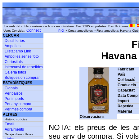
La web del col·leccionisme de licors en miniatura. Tinc 2285 ampolletes. Escollir idioma
Connect
Inici
User: Convidat
> Cerca ampolletes > Fitxa ampolleta: Havana Club
CERCAR
Destil·leries
F
Ampolles
Llistat amb Link
Havana 
Ampolles sense foto
Curiositats
Intercanvi de repetides
Fabricant
Galeria fotos
País
Botigues on comprar
Col·lecció
ESTADÍSTIQUES
Graduació
Globals
Capacitat
Per països
Data Comp
Per imports
Import
Per any compra
Repetida
Per mes compra
Material
ALTRES
Observacions
Històric notícies
Email
NOTA: els preus de les a
Agraïments
seu any de compra. Si vols
Neteja d'ampolletes