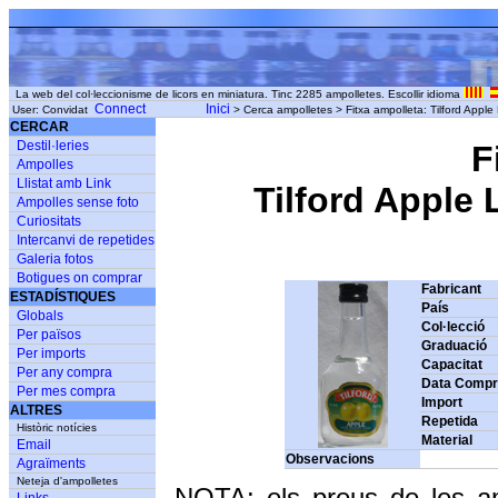
La web del col·leccionisme de licors en miniatura. Tinc 2285 ampolletes. Escollir idioma
Connect
Inici
User: Convidat
> Cerca ampolletes > Fitxa ampolleta: Tilford App
CERCAR
Destil·leries
F
Ampolles
Llistat amb Link
Tilford Apple 
Ampolles sense foto
Curiositats
Intercanvi de repetides
Galeria fotos
Botigues on comprar
Fabricant
ESTADÍSTIQUES
País
Globals
Col·lecció
Per països
Graduació
Per imports
Capacitat
Per any compra
Data Comp
Per mes compra
Import
ALTRES
Repetida
Històric notícies
Material
Email
Observacions
Agraïments
Neteja d'ampolletes
NOTA: els preus de les a