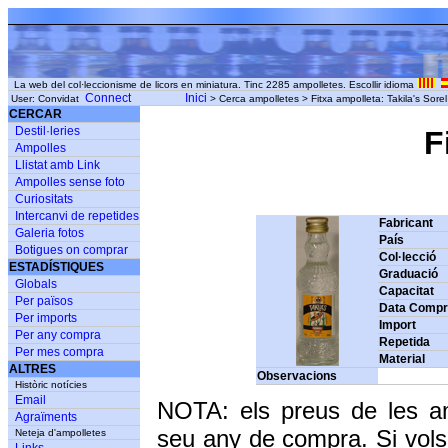
La web del col·leccionisme de licors en miniatura. Tinc 2285 ampolletes. Escollir idioma
Connect
Inici
User: Convidat
> Cerca ampolletes > Fitxa ampolleta: Takila's Sorel 
CERCAR
Destil·leries
F
Ampolles
Llistat amb Link
Ampolles sense foto
Curiositats
Intercanvi de repetides
Fabricant
Galeria fotos
País
Botigues on comprar
Col·lecció
ESTADÍSTIQUES
Graduació
Globals
Capacitat
Per països
Data Comp
Per imports
Import
Per any compra
Repetida
Per mes compra
Material
ALTRES
Observacions
Històric notícies
Email
NOTA: els preus de les a
Agraïments
seu any de compra. Si vols
Neteja d'ampolletes