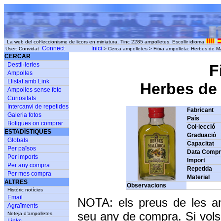
La web del col·leccionisme de licors en miniatura. Tinc 2285 ampolletes. Escollir idioma
Connect
Inici
User: Convidat
> Cerca ampolletes > Fitxa ampolleta: Herbes de Ma
CERCAR
Destil·leries
F
Ampolles
Llistat amb Link
Herbes de 
Ampolles sense foto
Curiositats
Intercanvi de repetides
Fabricant
Galeria fotos
País
Botigues on comprar
Col·lecció
ESTADÍSTIQUES
Graduació
Globals
Capacitat
Per països
Data Comp
Per imports
Import
Per any compra
Repetida
Per mes compra
Material
ALTRES
Observacions
Històric notícies
Email
NOTA: els preus de les a
Agraïments
seu any de compra. Si vols
Neteja d'ampolletes