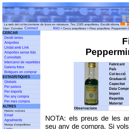
La web del col·leccionisme de licors en miniatura. Tinc 2285 ampolletes. Escollir idioma
Connect
Inici
User: Convidat
> Cerca ampolletes > Fitxa ampolleta: Peppermint
CERCAR
Destil·leries
F
Ampolles
Llistat amb Link
Peppermin
Ampolles sense foto
Curiositats
Intercanvi de repetides
Fabricant
Galeria fotos
País
Botigues on comprar
Col·lecció
ESTADÍSTIQUES
Graduació
Globals
Capacitat
Per països
Data Comp
Per imports
Import
Per any compra
Repetida
Per mes compra
Material
ALTRES
Observacions
Històric notícies
Email
NOTA: els preus de les a
Agraïments
seu any de compra. Si vols
Neteja d'ampolletes