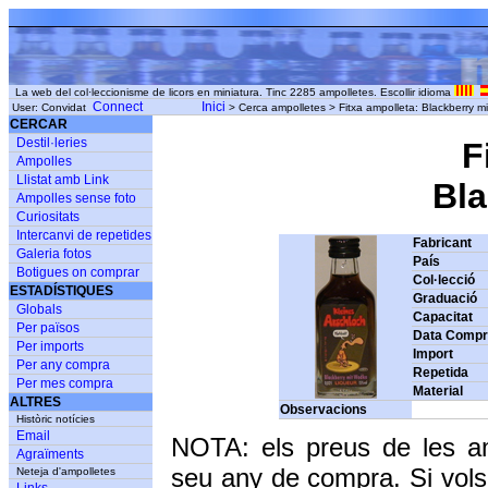
La web del col·leccionisme de licors en miniatura. Tinc 2285 ampolletes. Escollir idioma
Connect
Inici
User: Convidat
> Cerca ampolletes > Fitxa ampolleta: Blackberry mi
CERCAR
Destil·leries
F
Ampolles
Llistat amb Link
Bla
Ampolles sense foto
Curiositats
Intercanvi de repetides
Fabricant
Galeria fotos
País
Botigues on comprar
Col·lecció
ESTADÍSTIQUES
Graduació
Globals
Capacitat
Per països
Data Comp
Per imports
Import
Per any compra
Repetida
Per mes compra
Material
ALTRES
Observacions
Històric notícies
Email
NOTA: els preus de les a
Agraïments
seu any de compra. Si vols
Neteja d'ampolletes