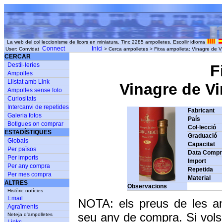
La web del col·leccionisme de licors en miniatura. Tinc 2285 ampolletes. Escollir idioma
Connect
Inici
User: Convidat
> Cerca ampolletes > Fitxa ampolleta: Vinagre de
CERCAR
Destil·leries
F
Ampolles
Llistat amb Link
Vinagre de V
Ampolles sense foto
Curiositats
Intercanvi de repetides
Fabricant
Galeria fotos
País
Botigues on comprar
Col·lecció
ESTADÍSTIQUES
Graduació
Globals
Capacitat
Per països
Data Comp
Per imports
Import
Per any compra
Repetida
Per mes compra
Material
ALTRES
Observacions
Històric notícies
Email
NOTA: els preus de les a
Agraïments
seu any de compra. Si vols
Neteja d'ampolletes