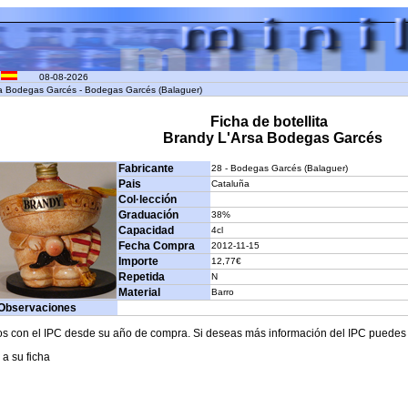
08-08-2026
rsa Bodegas Garcés - Bodegas Garcés (Balaguer)
Ficha de botellita
Brandy L'Arsa Bodegas Garcés
Fabricante
28 - Bodegas Garcés (Balaguer)
Pais
Cataluña
Col·lección
Graduación
38%
Capacidad
4cl
Fecha Compra
2012-11-15
Importe
12,77€
Repetida
N
Material
Barro
Observaciones
os con el IPC desde su año de compra. Si deseas más información del IPC puedes c
 a su ficha