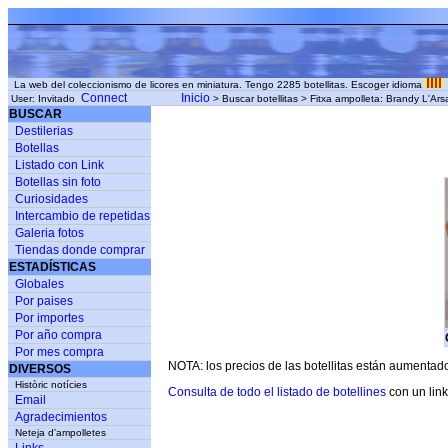
La web del coleccionismo de licores en miniatura. Tengo 2285 botellitas. Escoger idioma
Connect
Inicio
User: Invitado
> Buscar botellitas > Fitxa ampolleta: Brandy L'A
BUSCAR
Destilerias
Botellas
Listado con Link
Botellas sin foto
Curiosidades
Intercambio de repetidas
Galeria fotos
Tiendas donde comprar
ESTADÍSTICAS
Globales
Por paises
Por importes
Por año compra
Por mes compra
NOTA: los precios de las botellitas están aumentad
DIVERSOS
Històric notícies
Consulta de todo el listado de botellines
con un link
Email
Agradecimientos
Neteja d'ampolletes