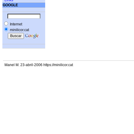
Links
GOOGLE
Internet
minilicor.cat
Manel M. 23-abril-2006 https://minilicor.cat