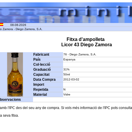
08-08-2026
go Zamora - Diego Zamora, S.A.
Fitxa d'ampolleta
Licor 43 Diego Zamora
Fabricant
76 - Diego Zamora, S.A.
País
Espanya
Col·lecció
Graduació
31%
Capacitat
50ml
Data Compra
2012-03-02
Import
Repetida
N
Material
Vidre
bservacions
b l'IPC des del seu any de compra. Si vols més informació de l'IPC pots consultar l
a seva fitxa.