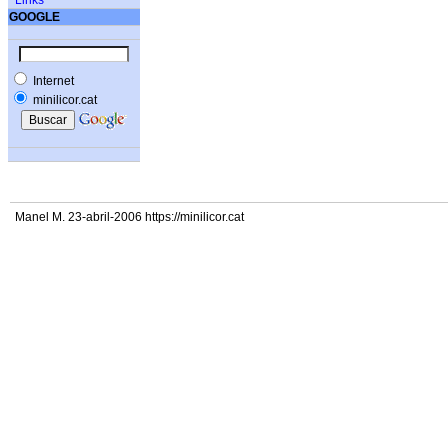
Links
GOOGLE
Internet
minilicor.cat
Manel M. 23-abril-2006 https://minilicor.cat