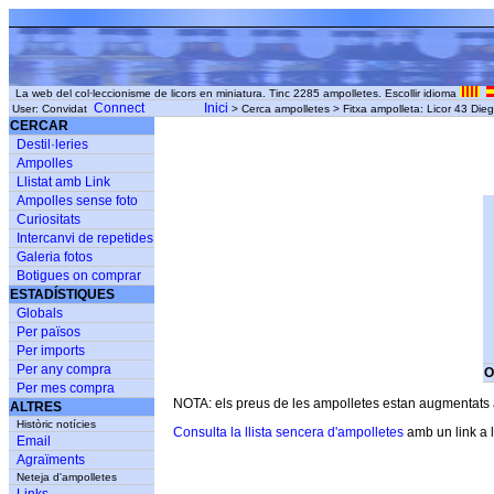
La web del col·leccionisme de licors en miniatura. Tinc 2285 ampolletes. Escollir idioma
Connect
Inici
User: Convidat
> Cerca ampolletes > Fitxa ampolleta: Licor 43 Die
CERCAR
Destil·leries
Ampolles
Llistat amb Link
Ampolles sense foto
Curiositats
Intercanvi de repetides
Galeria fotos
Botigues on comprar
ESTADÍSTIQUES
Globals
Per països
Per imports
Per any compra
O
Per mes compra
NOTA: els preus de les ampolletes estan augmentats am
ALTRES
Històric notícies
Consulta la llista sencera d'ampolletes
amb un link a l
Email
Agraïments
Neteja d'ampolletes