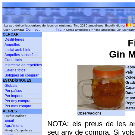
La web del col·leccionisme de licors en miniatura. Tinc 2285 ampolletes. Escollir idioma
Connect
Inici
User: Convidat
> Cerca ampolletes > Fitxa ampolleta: Gin Mandarin
CERCAR
Destil·leries
F
Ampolles
Llistat amb Link
Gin M
Ampolles sense foto
Curiositats
Intercanvi de repetides
Fabri
Galeria fotos
País
Botigues on comprar
Col·l
ESTADÍSTIQUES
Grad
Globals
Capac
Per països
Data
Per imports
Impor
Per any compra
Repet
Per mes compra
Mater
ALTRES
Observacions
Històric notícies
Email
NOTA: els preus de les a
Agraïments
seu any de compra. Si vols
Neteja d'ampolletes