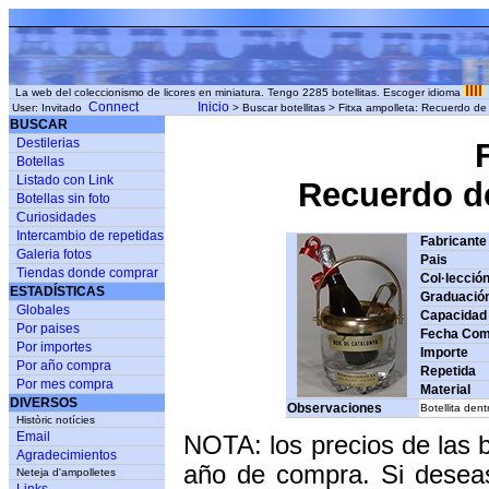
La web del coleccionismo de licores en miniatura. Tengo 2285 botellitas. Escoger idioma
Connect
Inicio
User: Invitado
> Buscar botellitas > Fitxa ampolleta: Recuerdo 
BUSCAR
Destilerias
Botellas
Listado con Link
Recuerdo de
Botellas sin foto
Curiosidades
Intercambio de repetidas
Fabricante
Galeria fotos
Pais
Tiendas donde comprar
Col·lecció
ESTADÍSTICAS
Graduació
Globales
Capacidad
Por paises
Fecha Com
Por importes
Importe
Por año compra
Repetida
Por mes compra
Material
DIVERSOS
Observaciones
Botellita dent
Històric notícies
Email
NOTA: los precios de las 
Agradecimientos
año de compra. Si deseas
Neteja d'ampolletes