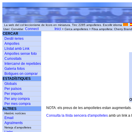
La web del col·leccionisme de licors en miniatura. Tinc 2285 ampolletes. Escollir idioma
Connect
Inici
User: Convidat
> Cerca ampolletes > Fitxa ampolleta: Cherry Bra
CERCAR
Destil·leries
Ampolles
Llistat amb Link
Ampolles sense foto
Curiositats
Intercanvi de repetides
Galeria fotos
Botigues on comprar
ESTADÍSTIQUES
Globals
Per països
Per imports
Per any compra
O
Per mes compra
NOTA: els preus de les ampolletes estan augmentats am
ALTRES
Històric notícies
Consulta la llista sencera d'ampolletes
amb un link a l
Email
Agraïments
Neteja d'ampolletes