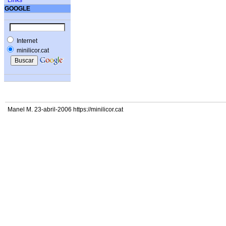
Links
GOOGLE
Internet
minilicor.cat
Manel M. 23-abril-2006 https://minilicor.cat