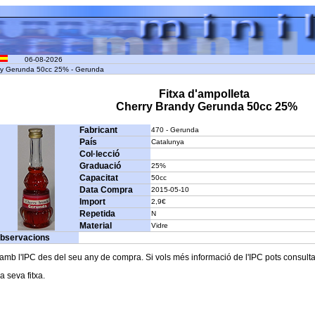
06-08-2026
ndy Gerunda 50cc 25% - Gerunda
Fitxa d'ampolleta
Cherry Brandy Gerunda 50cc 25%
Fabricant
470 - Gerunda
País
Catalunya
Col·lecció
Graduació
25%
Capacitat
50cc
Data Compra
2015-05-10
Import
2,9€
Repetida
N
Material
Vidre
bservacions
b l'IPC des del seu any de compra. Si vols més informació de l'IPC pots consultar l
a seva fitxa.