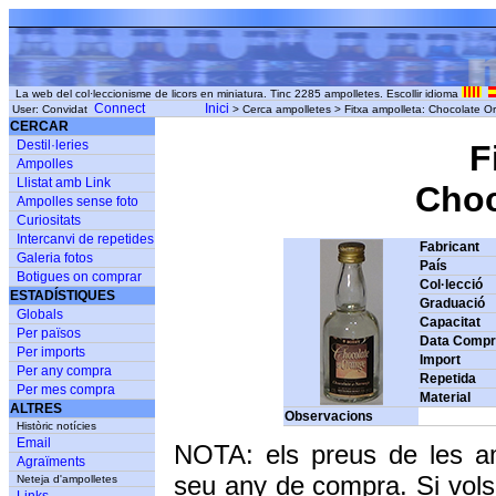
La web del col·leccionisme de licors en miniatura. Tinc 2285 ampolletes. Escollir idioma
Connect
Inici
User: Convidat
> Cerca ampolletes > Fitxa ampolleta: Chocolate O
CERCAR
Destil·leries
F
Ampolles
Llistat amb Link
Choco
Ampolles sense foto
Curiositats
Intercanvi de repetides
Fabricant
Galeria fotos
País
Botigues on comprar
Col·lecció
ESTADÍSTIQUES
Graduació
Globals
Capacitat
Per països
Data Comp
Per imports
Import
Per any compra
Repetida
Per mes compra
Material
ALTRES
Observacions
Històric notícies
Email
NOTA: els preus de les a
Agraïments
seu any de compra. Si vols
Neteja d'ampolletes