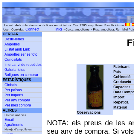
La web del col·leccionisme de licors en miniatura. Tinc 2285 ampolletes. Escollir idioma
Connect
Inici
User: Convidat
> Cerca ampolletes > Fitxa ampolleta: Ron Miel Pujol
CERCAR
Destil·leries
F
Ampolles
Llistat amb Link
Ampolles sense foto
Curiositats
Intercanvi de repetides
Fabricant
Galeria fotos
País
Botigues on comprar
Col·lecció
ESTADÍSTIQUES
Graduació
Globals
Capacitat
Per països
Data Comp
Per imports
Import
Per any compra
Repetida
Per mes compra
Material
ALTRES
Observacions
Històric notícies
Email
NOTA: els preus de les a
Agraïments
seu any de compra. Si vols
Neteja d'ampolletes