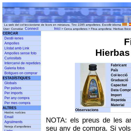
La web del col·leccionisme de licors en miniatura. Tinc 2285 ampolletes. Escollir idioma
Connect
Inici
User: Convidat
> Cerca ampolletes > Fitxa ampolleta: Hierbas Ibic
CERCAR
Destil·leries
F
Ampolles
Llistat amb Link
Hierbas 
Ampolles sense foto
Curiositats
Intercanvi de repetides
Fabricant
Galeria fotos
País
Botigues on comprar
Col·lecció
ESTADÍSTIQUES
Graduació
Globals
Capacitat
Per països
Data Comp
Per imports
Import
Per any compra
Repetida
Per mes compra
Material
ALTRES
Observacions
Històric notícies
Email
NOTA: els preus de les a
Agraïments
seu any de compra. Si vols
Neteja d'ampolletes