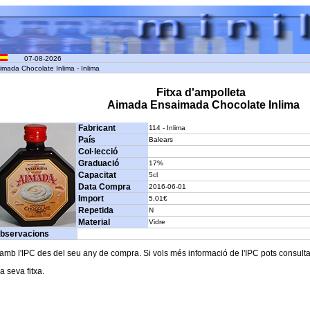
07-08-2026
mada Chocolate Inlima - Inlima
Fitxa d'ampolleta
Aimada Ensaimada Chocolate Inlima
Fabricant
114 - Inlima
País
Balears
Col·lecció
Graduació
17%
Capacitat
5cl
Data Compra
2016-06-01
Import
5,01€
Repetida
N
Material
Vidre
bservacions
b l'IPC des del seu any de compra. Si vols més informació de l'IPC pots consultar l
a seva fitxa.