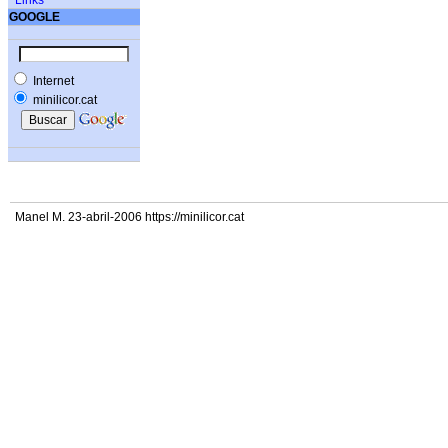
Links
GOOGLE
Internet
minilicor.cat
Manel M. 23-abril-2006 https://minilicor.cat