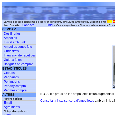
La web del col·leccionisme de licors en miniatura. Tinc 2285 ampolletes. Escollir idioma
Connect
Inici
User: Convidat
> Cerca ampolletes > Fitxa ampolleta: Aimada Ensai
CERCAR
Destil·leries
Ampolles
Llistat amb Link
Ampolles sense foto
Curiositats
Intercanvi de repetides
Galeria fotos
Botigues on comprar
ESTADÍSTIQUES
Globals
Per països
Per imports
Per any compra
O
Per mes compra
NOTA: els preus de les ampolletes estan augmentats am
ALTRES
Històric notícies
Consulta la llista sencera d'ampolletes
amb un link a l
Email
Agraïments
Neteja d'ampolletes