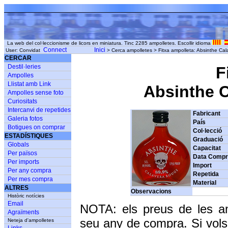
La web del col·leccionisme de licors en miniatura. Tinc 2285 ampolletes. Escollir idioma
Connect
Inici
User: Convidat
> Cerca ampolletes > Fitxa ampolleta: Absinthe Cal
CERCAR
Destil·leries
F
Ampolles
Llistat amb Link
Absinthe Ca
Ampolles sense foto
Curiositats
Intercanvi de repetides
Fabricant
Galeria fotos
País
Botigues on comprar
Col·lecció
ESTADÍSTIQUES
Graduació
Globals
Capacitat
Per països
Data Comp
Per imports
Import
Per any compra
Repetida
Per mes compra
Material
ALTRES
Observacions
Històric notícies
Email
NOTA: els preus de les a
Agraïments
seu any de compra. Si vols
Neteja d'ampolletes