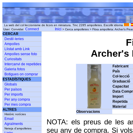
La web del col·leccionisme de licors en miniatura. Tinc 2285 ampolletes. Escollir idioma
Connect
Inici
User: Convidat
> Cerca ampolletes > Fitxa ampolleta: Archer's Pe
CERCAR
Destil·leries
F
Ampolles
Llistat amb Link
Archer's
Ampolles sense foto
Curiositats
Intercanvi de repetides
Fabricant
Galeria fotos
País
Botigues on comprar
Col·lecció
ESTADÍSTIQUES
Graduació
Globals
Capacitat
Per països
Data Comp
Per imports
Import
Per any compra
Repetida
Per mes compra
Material
ALTRES
Observacions
Històric notícies
Email
NOTA: els preus de les a
Agraïments
seu any de compra. Si vols
Neteja d'ampolletes