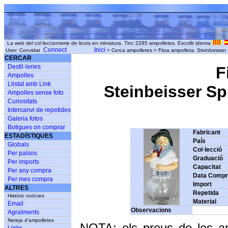
La web del col·leccionisme de licors en miniatura. Tinc 2285 ampolletes. Escollir idioma
Connect
Inici
User: Convidat
> Cerca ampolletes > Fitxa ampolleta: Steinbeisser 
CERCAR
Destil·leries
F
Ampolles
Llistat amb Link
Steinbeisser Sp
Ampolles sense foto
Curiositats
Intercanvi de repetides
Galeria fotos
Botigues on comprar
Fabricant
ESTADÍSTIQUES
País
Globals
Col·lecció
Per països
Graduació
Per imports
Capacitat
Per any compra
Data Comp
Per mes compra
Import
ALTRES
Repetida
Històric notícies
Material
Email
Observacions
Agraïments
Neteja d'ampolletes
NOTA: els preus de les a