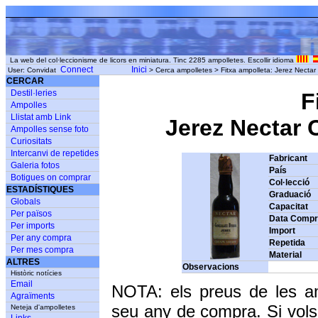
La web del col·leccionisme de licors en miniatura. Tinc 2285 ampolletes. Escollir idioma
Connect
Inici
User: Convidat
> Cerca ampolletes > Fitxa ampolleta: Jerez Necta
CERCAR
Destil·leries
F
Ampolles
Llistat amb Link
Jerez Nectar 
Ampolles sense foto
Curiositats
Intercanvi de repetides
Fabricant
Galeria fotos
País
Botigues on comprar
Col·lecció
ESTADÍSTIQUES
Graduació
Globals
Capacitat
Per països
Data Comp
Per imports
Import
Per any compra
Repetida
Per mes compra
Material
ALTRES
Observacions
Històric notícies
Email
NOTA: els preus de les a
Agraïments
seu any de compra. Si vols
Neteja d'ampolletes