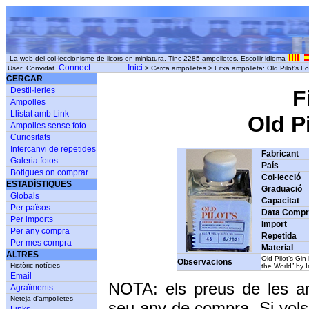
La web del col·leccionisme de licors en miniatura. Tinc 2285 ampolletes. Escollir idioma
Connect
Inici
User: Convidat
> Cerca ampolletes > Fitxa ampolleta: Old Pilot's Lo
CERCAR
Destil·leries
F
Ampolles
Llistat amb Link
Old Pi
Ampolles sense foto
Curiositats
Intercanvi de repetides
Fabricant
Galeria fotos
País
Botigues on comprar
Col·lecció
ESTADÍSTIQUES
Graduació
Globals
Capacitat
Per països
Data Comp
Per imports
Import
Per any compra
Repetida
Per mes compra
Material
ALTRES
Old Pilot’s Gi
Observacions
Històric notícies
the World” by I
Email
NOTA: els preus de les a
Agraïments
Neteja d'ampolletes
seu any de compra. Si vols