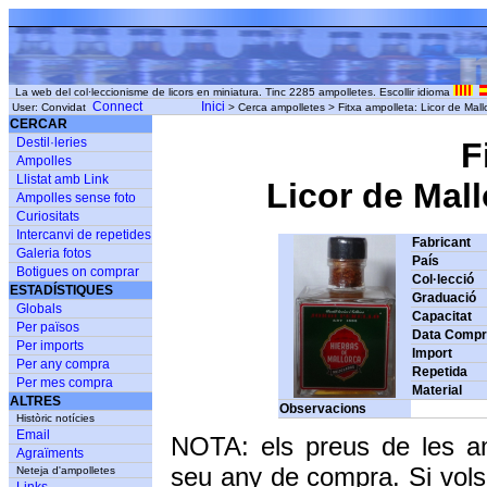
La web del col·leccionisme de licors en miniatura. Tinc 2285 ampolletes. Escollir idioma
Connect
Inici
User: Convidat
> Cerca ampolletes > Fitxa ampolleta: Licor de Mallo
CERCAR
Destil·leries
F
Ampolles
Llistat amb Link
Licor de Mall
Ampolles sense foto
Curiositats
Intercanvi de repetides
Fabricant
Galeria fotos
País
Botigues on comprar
Col·lecció
ESTADÍSTIQUES
Graduació
Globals
Capacitat
Per països
Data Comp
Per imports
Import
Per any compra
Repetida
Per mes compra
Material
ALTRES
Observacions
Històric notícies
Email
NOTA: els preus de les a
Agraïments
seu any de compra. Si vols
Neteja d'ampolletes