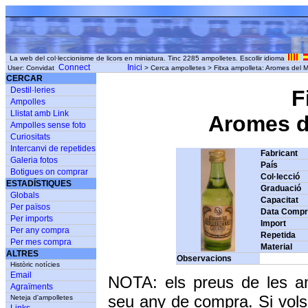
La web del col·leccionisme de licors en miniatura. Tinc 2285 ampolletes. Escollir idioma
Connect
Inici
User: Convidat
> Cerca ampolletes > Fitxa ampolleta: Aromes del M
CERCAR
Destil·leries
F
Ampolles
Llistat amb Link
Aromes de
Ampolles sense foto
Curiositats
Intercanvi de repetides
Fabricant
Galeria fotos
País
Botigues on comprar
Col·lecció
ESTADÍSTIQUES
Graduació
Globals
Capacitat
Per països
Data Comp
Per imports
Import
Per any compra
Repetida
Per mes compra
Material
ALTRES
Observacions
Històric notícies
Email
NOTA: els preus de les a
Agraïments
seu any de compra. Si vols
Neteja d'ampolletes