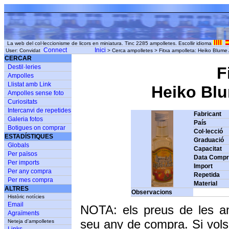
La web del col·leccionisme de licors en miniatura. Tinc 2285 ampolletes. Escollir idioma
Connect
Inici
User: Convidat
> Cerca ampolletes > Fitxa ampolleta: Heiko Blume 
CERCAR
Destil·leries
F
Ampolles
Llistat amb Link
Heiko Blum
Ampolles sense foto
Curiositats
Intercanvi de repetides
Fabricant
Galeria fotos
País
Botigues on comprar
Col·lecció
ESTADÍSTIQUES
Graduació
Globals
Capacitat
Per països
Data Comp
Per imports
Import
Per any compra
Repetida
Per mes compra
Material
ALTRES
Observacions
Històric notícies
Email
NOTA: els preus de les a
Agraïments
seu any de compra. Si vols
Neteja d'ampolletes